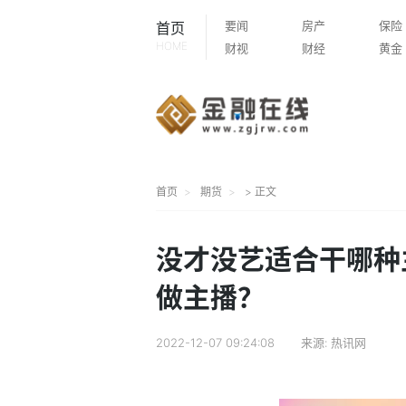
要闻
房产
保险
首页
HOME
财视
财经
黄金
首页
期货
> 正文
没才没艺适合干哪种
做主播？
2022-12-07 09:24:08
来源:
热讯网