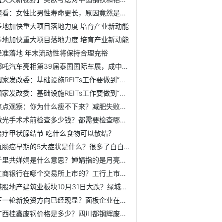
速看：女性比男性寿命更长，原因竟然是……
多地加快重大项目落地力度 培育产业新动能
多地加快重大项目落地力度 培育产业新动能
降准落地 年末流动性将保持合理充裕
哪吒汽车亮相第39届泰国国际车展，成中国品牌出海“新名片”
国家发改委：基础设施REITs工作要做到“六个必须坚持”
国家发改委：基础设施REITs工作要做到“六个必须坚持”
焦点观察：你为什么瘦不下来？减肥失败的罪魁祸首竟然是它！
激光手术术前检查多少钱？都需要检查哪些项目？
治疗甲状腺结节 吃什么食物可以散结？
直肠癌早期的5大症状是什么？很多了白白错过了这5年“黄金期”
千里共婵娟是什么意思？婵娟指的是月亮吗？
工商银行在哪个交易所上市的？工行上市真正成功意义在哪里？
港股地产建筑业板块10月31日大跌？绿城中国集团跌超多少？
下一轮新投资方向已经现显？面板企业在行业底部布局未来
广西桂鑫废钢价格是多少？四川都钢辉废钢价格下调了多少？