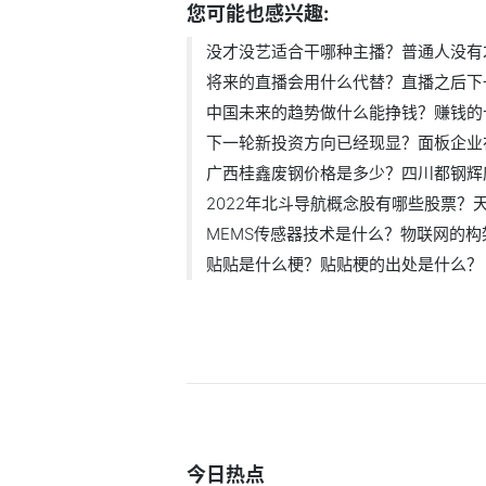
您可能也感兴趣:
没才没艺适合干哪种主播？普通人没有才.
将来的直播会用什么代替？直播之后下一.
中国未来的趋势做什么能挣钱？赚钱的十.
下一轮新投资方向已经现显？面板企业在.
广西桂鑫废钢价格是多少？四川都钢辉废.
2022年北斗导航概念股有哪些股票？天奥
MEMS传感器技术是什么？物联网的构架一
贴贴是什么梗？贴贴梗的出处是什么？
今日热点