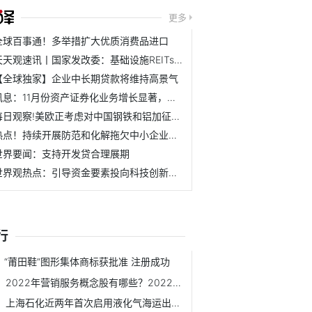
更多
全球百事通！多举措扩大优质消费品进口
天天观速讯丨国家发改委：基础设施REITs 要做到“六个必须坚持”
【全球独家】企业中长期贷款将维持高景气
讯息：11月份资产证券化业务增长显著，环比增长88.82％
每日观察!美欧正考虑对中国钢铁和铝加征关税？外交部回应
热点！持续开展防范和化解拖欠中小企业账款专项行动
世界要闻：支持开发贷合理展期
世界观热点：引导资金要素投向科技创新、先进制造业等重点领域
行
“莆田鞋”图形集体商标获批准 注册成功
2022年营销服务概念股有哪些？2022年第一季度显示*ST嘉信公司...
上海石化近两年首次启用液化气海运出厂通道